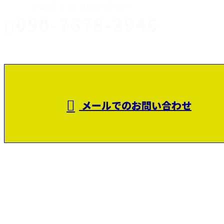
お電話でのお問い合わせ
090-7678-3946
静岡県富士
受付／8：00～17：00
メールでのお問い合わせ
市で建設業を営む田代鉄筋工業株式会社は
富士宮市などで鉄筋工事にご対応！
ホーム
業務案内
施工実績