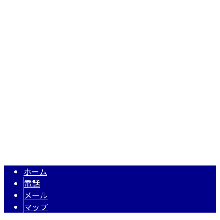
〒419-0201
静岡県富士市厚原650-11
Googleマップで確認する
TEL：0545-30-9120 FAX：0545-30-9121
静岡県富士市の鉄筋工事業者『田代鉄筋工業株式会社』では
Copyright © 静岡県富士市で建設業を営む田代鉄筋工業株式会社は富士宮
市などで鉄筋工事にご対応！. All rights reserved.
ホーム
電話
メール
マップ