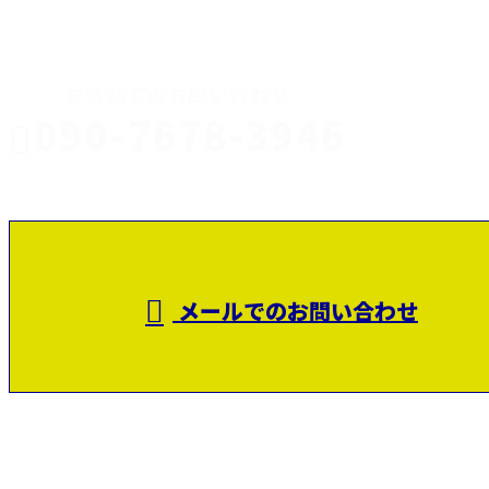
CONTACT
お電話でのお問い合わせ
090-7678-3946
静岡県富士
受付／8：00～17：00
メールでのお問い合わせ
市で建設業を営む田代鉄筋工業株式会社は
富士宮市などで鉄筋工事にご対応！