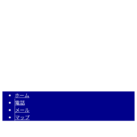
静岡県富士市厚原650-11
Googleマップで確認する
TEL：0545-30-9120 FAX：0545-30-9121
静岡県富士市の鉄筋工事業者『田代鉄筋工業株式会社』では
Copyright © 静岡県富士市で建設業を営む田代鉄筋工業株式会社は富士宮
市などで鉄筋工事にご対応！. All rights reserved.
ホーム
電話
メール
マップ