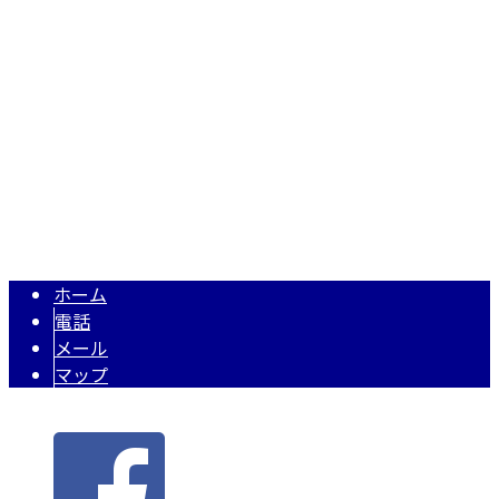
Googleマップで確認する
TEL：0545-30-9120 FAX：0545-30-9121
静岡県富士市の鉄筋工事業者『田代鉄筋工業株式会社』では
Copyright © 静岡県富士市で建設業を営む田代鉄筋工業株式会社は富士宮
市などで鉄筋工事にご対応！. All rights reserved.
ホーム
電話
メール
マップ